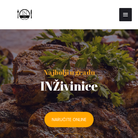
Najbolji u gradu
INŽivinice
NARUČITE ONLINE