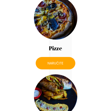
Pizze
NARUČITE